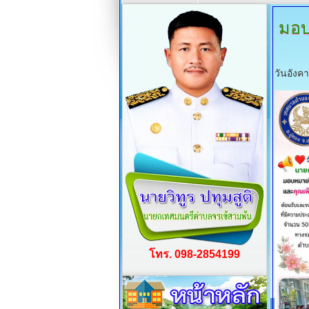
มอบ
วันอังค
โทร. 098-2854199