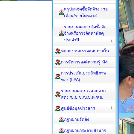
สรุปผลจัดซื้อจัดจ้าง ราย
เดือน/รายไตรมาส
รายงานผลการจัดซื้อจัด
จ้างหรือการจัดหาพัสดุ
ประจำปี
หน่วยงานตรวจสอบภายใน
การจัดการองค์ความรู้ KM
การประเมินประสิทธิภาพ
ของ (LPA)
รายงานผลตรวจสอบจาก
สตง./ป.ป.ช./ป.ป.ท./สถ.
ศูนย์ข้อมูลข่าวสาร
กฏหมายจัดตั้ง
กฏหมายกระจายอำนาจ