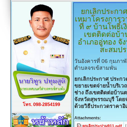
ยกเลิกประกา
เหมาโครงการวาง
ที่ ๙ บ้านโพธิ์เ
เขตติดต่อบ้
อำเภออู่ทอง จั
สะสมปร
วันอังคารที่ 06 กุมภา
ตำบลจรเข้สามพัน
ยกเลิกประกาศ ประกวด
ขยายเขตจ่ายน้ำบริเวณ หม
ช่าง ถึงเขตติดต่อบ้า
จังหวัดสุพรรณบุรี โ
โทร. 098-2854199
ด้วยวิธีประกวดราคาอิเ
Attachments:
ยกเลิกประปาม911.pdf
[