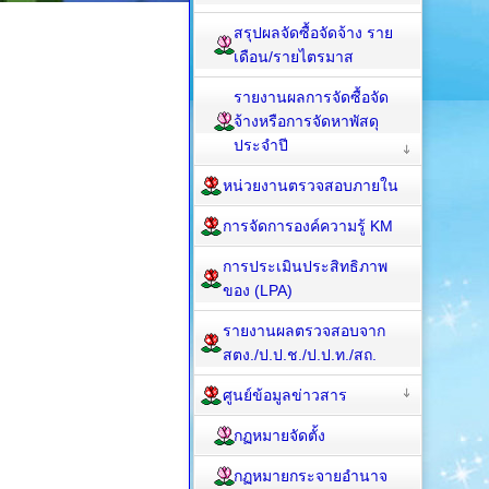
สรุปผลจัดซื้อจัดจ้าง ราย
เดือน/รายไตรมาส
รายงานผลการจัดซื้อจัด
จ้างหรือการจัดหาพัสดุ
ประจำปี
หน่วยงานตรวจสอบภายใน
การจัดการองค์ความรู้ KM
การประเมินประสิทธิภาพ
ของ (LPA)
รายงานผลตรวจสอบจาก
สตง./ป.ป.ช./ป.ป.ท./สถ.
ศูนย์ข้อมูลข่าวสาร
กฏหมายจัดตั้ง
กฏหมายกระจายอำนาจ