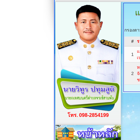
แ
กรองตาม
#
ร
แ
1
เ
ห
2
จ
ช
โทร. 098-2854199